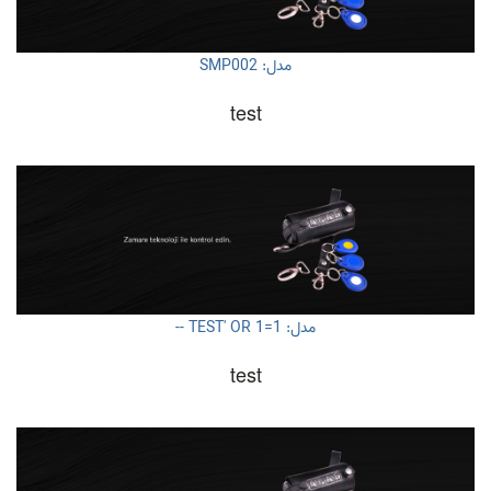
مدل: SMP002
test
مدل: TEST' OR 1=1 --
test