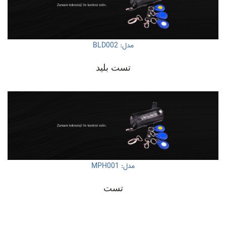
مدل: BLD002
تست بلید
مدل: MPH001
تست