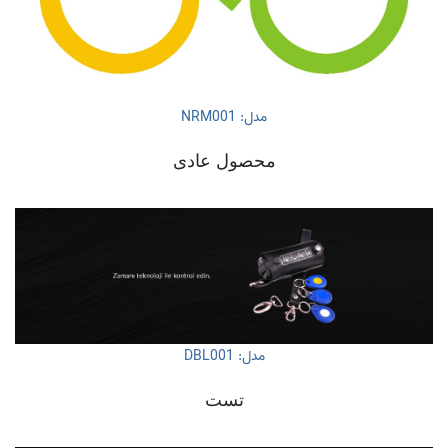
مدل: NRM001
محصول عادی
مدل: DBL001
تست