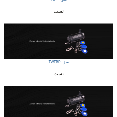
تست
مدل: TWEBP
تست